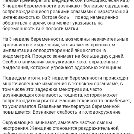
Нельзя пренебрегать медицинской помощью, если на 2-
3 недели беременности возникают болевые ощущения,
сопровождающиеся резкими спазмами с нарастающей
интенсивностью. Острая боль — повод немедленно
обратиться к врачу, она может указывать на
беременность вне полости матки.
На 3 неделе беременности, возможны незначительные
кровянистые выделения, что является признаком
имплантации оплодотворенной яйцеклетки в
эндометрий. Процесс занимает не больше двух дней.
Особого внимания заслуживают ярко окрашенные
выделения, которые угрожают здоровью женщины.
Подведем итоги, на 3 недели беременности происходят
многочисленные изменения в женском организме, в
том числе это: задержка менструации, часто
возникающая сонливость, тошнота, которая может
сопровождаться рвотой. Ранний токсикоз то ослабевает,
то усиливается. Базальная температура беременной
повышается. Возникает слабость и головокружение.
Окружающие начинают, замечать частые смены
настроения. Женщина становится раздражительной,
наблюдаются вспышки агрессии, с которыми становится