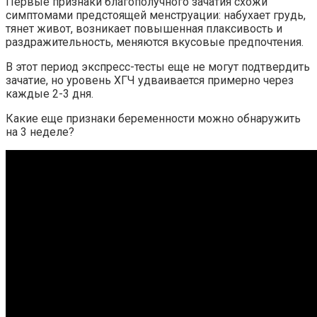
Первые признаки благополучного зачатия схожи
симптомами предстоящей менструации: набухает грудь,
тянет живот, возникает повышенная плаксивость и
раздражительность, меняются вкусовые предпочтения.
В этот период экспресс-тесты еще не могут подтвердить
зачатие, но уровень ХГЧ удваивается примерно через
каждые 2-3 дня.
Какие еще признаки беременности можно обнаружить
на 3 неделе?